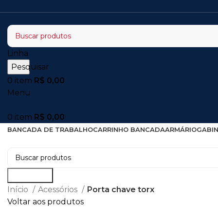
Linha
Pesquisar
0
item
R$
0,00
Menu
0
item
R$
0,00
BANCADA DE TRABALHO
CARRINHO BANCADA
ARMÁRIO
GABI
Pesquisar
Início
Acessórios
Porta chave torx
Voltar aos produtos