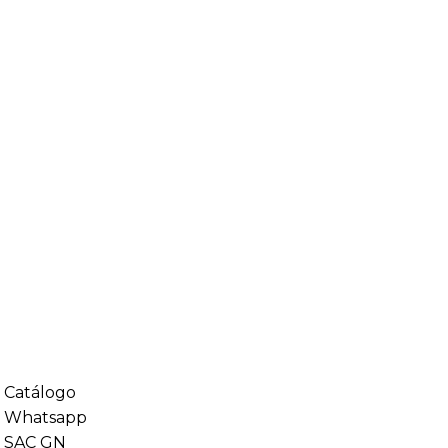
Gabinetes
Mesa de Trabalho
Acessórios
Bancada de Trabalho
Carrinho Bancada
Armário
Gabinetes
Mesa de Trabalho
Acessórios
Catálogo
Whatsapp
SAC GN